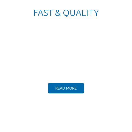
FAST & QUALITY
CAR MAINTENANCE
Lorem ipsum dolor sit amet conse ctetur adipisicing elit, sed do
eiusmod tempor incididunt ut labore et dolore magna aliqua. Ut enim
ad minim veniam, quis nostrud exercitation ullamco laboris nisi ut
aliquip ex ea commodo consequat. Duis aute irure dolor in
reprehenderit in voluptate velit esse cillum dolore eu fugiat nulla
pariatur. Lorem ipsum dolor sit amet conse ctetur adipisicing elit, sed
do eiusmod tempor incididunt ut labore.
READ MORE