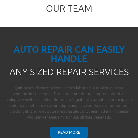
OUR TEAM
AUTO REPAIR CAN EASILY
HANDLE
ANY SIZED REPAIR SERVICES
Quis nostrud exercitation ullamco laboris nisi ut aliquip ex ea
commodo consequat. Duis aute irure dolor in reprehenderit in
voluptate velit esse cillum dolore eu fugiat nulla pariatur. Lorem ipsum
dolor sit amet conse ctetur adipisicing elit, sed do eiusmod tempor
incididunt ut labore et dolore magna aliqua. Ut enim ad minim veniam.
Aliquam venenatis mi ac nulla ultrices venenatis.
READ MORE